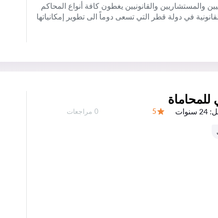
يين والمستشاريين والقانونيين يغطون كافة أنواع المحاكم
انونية في دولة قطر التي تسعى دوماً الى تطوير إمكانياتها
للمحاماة
ل:
24 سنوات
عدد المراجعات:
5
0 مراجعات
التقييم: