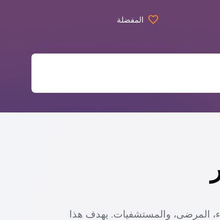
المفضلة
اء، المرضى، والمستشفيات. يهدف هذا