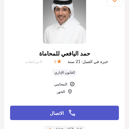
حمد اليافعي للمحاماة
خبرة في العمل:
21 سنة
عدد المراجعات:
5
0 مراجعات
التقييم:
القانون الإداري
المحامي
الخور‎
الاتصال