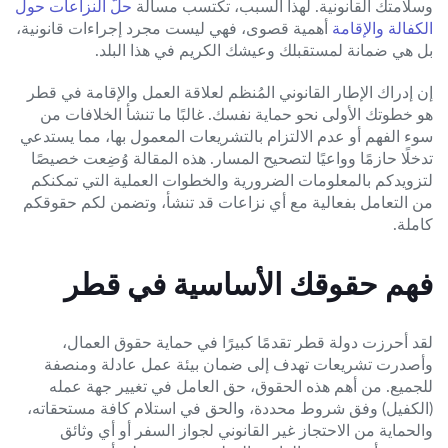
وسلامتك القانونية. لهذا السبب، تكتسب مسألة
حلّ النزاعات حول
الكفالة والإقامة
أهمية قصوى، فهي ليست مجرد إجراءات قانونية،
بل هي ضمانة لمستقبلك وعيشك الكريم في هذا البلد.
إن إدراك الإطار القانوني المُنظم لعلاقة العمل والإقامة في قطر
هو خطوتك الأولى نحو حماية نفسك. غالبًا ما تنشأ الخلافات من
سوء الفهم أو عدم الالتزام بالتشريعات المعمول بها، مما يستدعي
تدخلًا حازمًا وواعيًا لتصحيح المسار. هذه المقالة وُضِعت خصيصًا
لتزويدكم بالمعلومات الضرورية والخطوات العملية التي تمكنكم
من التعامل بفعالية مع أي نزاعات قد تنشأ، وتضمن لكم حقوقكم
كاملة.
فهم حقوقك الأساسية في قطر
لقد أحرزت دولة قطر تقدمًا كبيرًا في حماية حقوق العمال،
وأصدرت تشريعات تهدف إلى ضمان بيئة عمل عادلة ومنصفة
للجميع. من أهم هذه الحقوق، حق العامل في تغيير جهة عمله
(الكفيل) وفق شروط محددة، والحق في استلام كافة مستحقاته،
والحماية من الاحتجاز غير القانوني لجواز السفر أو أي وثائق