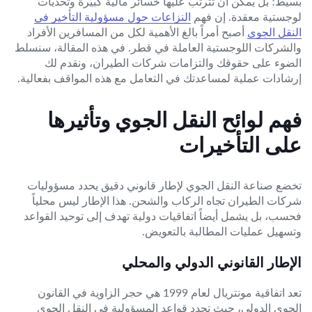
بسيط؛ بل يمكن أن تترتب عليها خسائر مالية كبيرة وتحديات
لوجستية معقدة. إن فهم
النزاعات حول مسؤولية التأخير في
النقل الجوي
أصبح أمراً بالغ الأهمية لكل من المسافرين الأفراد
والشركات اللوجستية العاملة في قطر. في هذه المقالة، سنسلط
الضوء على حقوقك والتزامات شركات الطيران، ونقدم لك
إرشادات عملية لمساعدتك في التعامل مع هذه المواقف بفعالية.
فهم لوائح النقل الجوي وتأثيرها
على التأخيرات
تخضع صناعة النقل الجوي لإطار قانوني دقيق يحدد مسؤوليات
شركات الطيران تجاه الركاب والشحن. هذا الإطار ليس محلياً
فحسب، بل يشمل أيضاً اتفاقيات دولية تهدف إلى توحيد القواعد
وتسهيل عمليات المطالبة بالتعويض.
الإطار القانوني الدولي والمحلي
تعد اتفاقية مونتريال لعام 1999 هي حجر الزاوية في القانون
الجوي الدولي، حيث تحدد قواعد المسؤولية في النقل الجوي