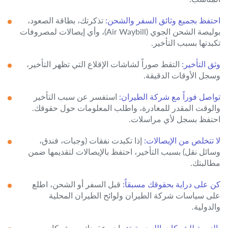
احتفظ بجميع وثائق السفر والشحن:
تذكرتك، بطاقة الصعود،
بوليصة الشحن الجوي (Air Waybill)، وأي إيصالات لمصروفات
تكبدتها بسبب التأخير.
وثق التأخير:
التقط صوراً لشاشات الإقلاع التي تظهر التأخير،
وسجل الأوقات الدقيقة.
تواصل فوراً مع شركة الطيران:
استفسر عن سبب التأخير
والوقت المقدر للمغادرة، واطلب المعلومات حول حقوقك.
احتفظ بسجل لأي مراسلات.
لا تتخلص من الإيصالات:
إذا تكبدت نفقات (وجبات، فندق،
وسائل نقل) بسبب التأخير، احتفظ بالإيصالات لتقديمها ضمن
مطالبتك.
كن على دراية بحقوقك مسبقاً:
قبل السفر أو الشحن، اطلع
على سياسات شركة الطيران ولوائح الطيران المحلية
والدولية.
بالنسبة للشركات اللوجستية:
راجع عقودك مع شركات