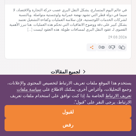
في عالم اليوم المتسارع، يشكل النقل البري عصب حركة التجارة والاقتصاد، لا
سيما في دولة قطر التي تشهد نهضة عمرانية ولوجستية متواصلة. وبالنسبة
لشركات الخدمات اللوجستية، فإن سلاسة العمليات وكفاءة التشغيل تعتمد
بشكل كبير على دقة ووضوح الاتفاقيات التي تحكم هذه العمليات. هنا تبرز الأهمية
القصوى لـ عقود النقل البري لمسافات طويلة. هذه العقود ليست […]
29.03.2026
0
0
0
لجميع المقالات
يستخدم هذا الموقع ملفات تعريف الارتباط لتخصيص المحتوى والإعلانات،
وجمع التحليلات، وأغراض أخرى. يمكنك الاطلاع على
سياسة ملفات
تعريف الارتباط
الخاصة بنا. إذا كنت توافق على استخدام ملفات تعريف
© 2026 Jur-qa.com
الارتباط، يرجى النقر على "قبول".
لقبول
قواعد الاستخدام
خريطة الموقع
شبكتنا العالمية
رفض