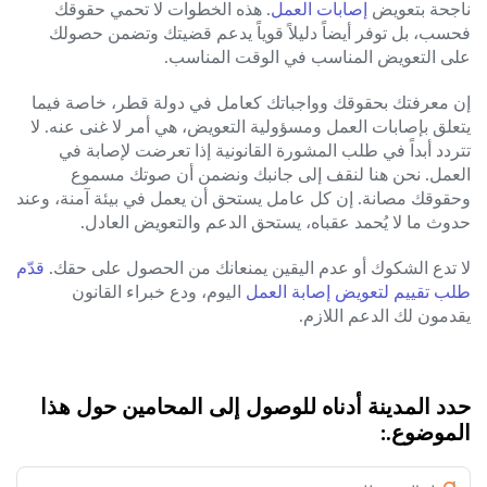
ناجحة بتعويض
إصابات العمل
. هذه الخطوات لا تحمي حقوقك
فحسب، بل توفر أيضاً دليلاً قوياً يدعم قضيتك وتضمن حصولك
على التعويض المناسب في الوقت المناسب.
إن معرفتك بحقوقك وواجباتك كعامل في دولة قطر، خاصة فيما
يتعلق بإصابات العمل ومسؤولية التعويض، هي أمر لا غنى عنه. لا
تتردد أبداً في طلب المشورة القانونية إذا تعرضت لإصابة في
العمل. نحن هنا لنقف إلى جانبك ونضمن أن صوتك مسموع
وحقوقك مصانة. إن كل عامل يستحق أن يعمل في بيئة آمنة، وعند
حدوث ما لا يُحمد عقباه، يستحق الدعم والتعويض العادل.
لا تدع الشكوك أو عدم اليقين يمنعانك من الحصول على حقك.
قدّم
طلب تقييم لتعويض إصابة العمل
اليوم، ودع خبراء القانون
يقدمون لك الدعم اللازم.
حدد المدينة أدناه للوصول إلى المحامين حول هذا
الموضوع.: