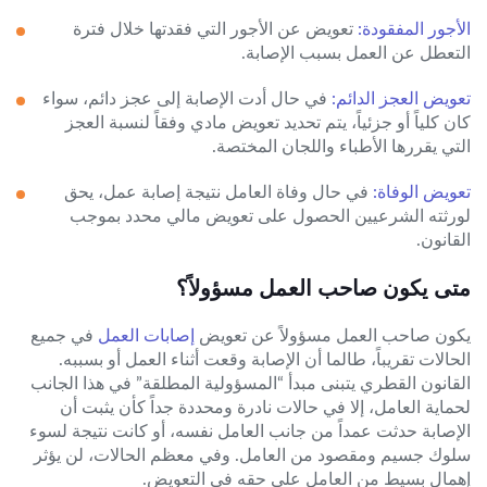
الأجور المفقودة:
تعويض عن الأجور التي فقدتها خلال فترة
التعطل عن العمل بسبب الإصابة.
تعويض العجز الدائم:
في حال أدت الإصابة إلى عجز دائم، سواء
كان كلياً أو جزئياً، يتم تحديد تعويض مادي وفقاً لنسبة العجز
التي يقررها الأطباء واللجان المختصة.
تعويض الوفاة:
في حال وفاة العامل نتيجة إصابة عمل، يحق
لورثته الشرعيين الحصول على تعويض مالي محدد بموجب
القانون.
متى يكون صاحب العمل مسؤولاً؟
يكون صاحب العمل مسؤولاً عن تعويض
إصابات العمل
في جميع
الحالات تقريباً، طالما أن الإصابة وقعت أثناء العمل أو بسببه.
القانون القطري يتبنى مبدأ “المسؤولية المطلقة” في هذا الجانب
لحماية العامل، إلا في حالات نادرة ومحددة جداً كأن يثبت أن
الإصابة حدثت عمداً من جانب العامل نفسه، أو كانت نتيجة لسوء
سلوك جسيم ومقصود من العامل. وفي معظم الحالات، لن يؤثر
إهمال بسيط من العامل على حقه في التعويض.