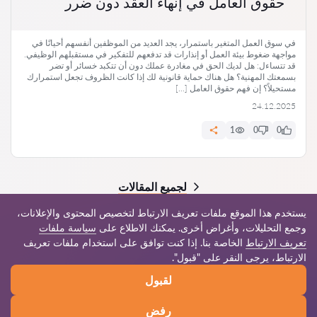
حقوق العامل في إنهاء العقد دون ضرر
في سوق العمل المتغير باستمرار، يجد العديد من الموظفين أنفسهم أحيانًا في
مواجهة ضغوط بيئة العمل أو إنذارات قد تدفعهم للتفكير في مستقبلهم الوظيفي.
قد تتساءل: هل لديك الحق في مغادرة عملك دون أن تتكبد خسائر أو تضر
بسمعتك المهنية؟ هل هناك حماية قانونية لك إذا كانت الظروف تجعل استمرارك
مستحيلاً؟ إن فهم حقوق العامل […]
24.12.2025
1
0
0
لجميع المقالات
يستخدم هذا الموقع ملفات تعريف الارتباط لتخصيص المحتوى والإعلانات،
وجمع التحليلات، وأغراض أخرى. يمكنك الاطلاع على
سياسة ملفات
تعريف الارتباط
الخاصة بنا. إذا كنت توافق على استخدام ملفات تعريف
© 2026 Jur-qa.com
الارتباط، يرجى النقر على "قبول".
لقبول
قواعد الاستخدام
خريطة الموقع
شبكتنا العالمية
رفض