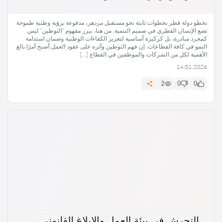
تخطو دولة قطر بخطوات ثابتة نحو مستقبل مزدهر، مدفوعة برؤية وطنية طموحة
تضع الإنسان القطري في صميم التنمية. من هنا، يبرز مفهوم “التوطين” ليس
كمجرد مبادرة، بل كركيزة أساسية لتعزيز الكفاءات الوطنية وضمان استدامة
النمو في كافة القطاعات. إن فهم التوطين وأثره على عقود العمل أصبح أمرًا بالغ
الأهمية لكل من الشركات والموظفين في القطاع […]
14.01.2026
2
0
0
التحرش في بيئة العمل والإبلاغ القانوني