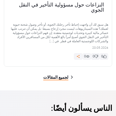
النزاعات حول مسؤولية التأخير في النقل
الجوي
هل سبق لك أن واجهت إحباط تأخر رحلتك الجوية، أو تأخر وصول شحنة حيوية
لعملك؟ هذه السيناريوهات ليست مجرد إزعاج بسيط؛ بل يمكن أن تترتب عليها
خسائر مالية كبيرة وتحديات لوجستية معقدة. إن فهم النزاعات حول مسؤولية
التأخير في النقل الجوي أصبح أمراً بالغ الأهمية لكل من المسافرين الأفراد
والشركات اللوجستية العاملة في قطر. في […]
20.05.2026
0
0
0
لجميع المقالات
الناس يسألون أيضًا: