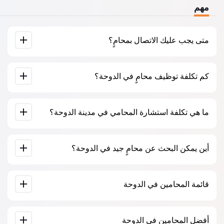
مهم
متى يجب عليك الاتصال بمحامٍ؟
عندما يجب عليك الاتصال بمحامٍ؟ يتخذ الناس قرار زيارة المحامي
كم تكلفة توظيف محامٍ في الدوحة؟
عندما يواجهون صعوبات كبيرة. غالبًا ما يُطلب المساعدة المهنية
للمحامي في الدوحة عندما تكون القضية قد ذهبت بالفعل إلى
المحكمة أو إلى مؤسسة وتبدأ الأمور في عدم السير كما يرغبون.
أو، والأسوأ من ذلك، عندما تكون القضية قد خسرت بالفعل. لذلك،
يتم تحديد أسعار خدمات المحامين حسب حجم العمل ومدى تعقيد
نوصي بعدم التأخير في الاتصال وحل المشكلة في “المهد”.
ما هي تكلفة استشارة المحامي في مدينة الدوحة؟
القضية. تبدأ خدمات المحامين بمتوسط ​​500 ريال قطري. اختيار
المرشحين على أساس التقييمات والآراء. كثير منهم لديهم أمثلة
على العمل المكتمل!
تبدأ استشارة المحامين في الدوحة من 500 ريال قطري وأكثر (قد
أين يمكن البحث عن محامٍ جيد في الدوحة؟
تختلف الأسعار حسب تعقيد المسألة وشكل الرد).
يمكن القيام بذلك على موقع البحث عن المحامين القطري Jur-
قائمة المحامين في الدوحة
qa.com مجانًا تمامًا. من المهم معرفة أن البحث السهل والتواصل
مع المتخصص متاحان مجانًا، ولكن الاستشارة والخدمات التي
يقدمها المتخصصون قد تكون مدفوعة.
قاعدة بيانات كاملة للمحامين في الدوحة على شكل قائمة، خصيصًا
أفضل المحامين في الدوحة
لكم. سيرة ذاتية كاملة للمحامين مع أرقام هواتفهم.