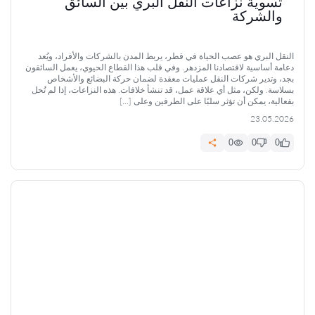
تسوية نزاعات النقل البري بين السائق
والشركة
النقل البري هو عصب الحياة في قطر، يربط المدن بالشركات والأفراد، ويُعد
دعامة أساسية لاقتصادنا المزدهر. وفي قلب هذا القطاع الحيوي، يعمل السائقون
بجد، وتدير شركات النقل عمليات معقدة لضمان حركة البضائع والأشخاص
بسلاسة. ولكن، مثل أي علاقة عمل، قد تنشأ خلافات. هذه النزاعات، إذا لم تُحل
بفعالية، يمكن أن تؤثر سلبًا على الطرفين وعلى […]
23.05.2026
0
0
0