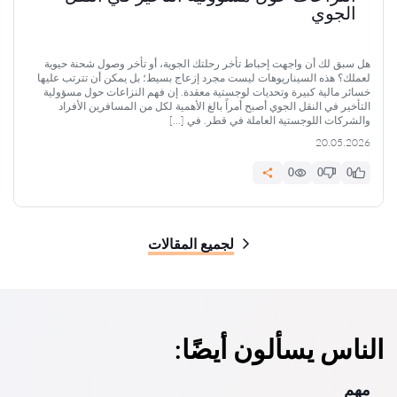
الجوي
هل سبق لك أن واجهت إحباط تأخر رحلتك الجوية، أو تأخر وصول شحنة حيوية
لعملك؟ هذه السيناريوهات ليست مجرد إزعاج بسيط؛ بل يمكن أن تترتب عليها
خسائر مالية كبيرة وتحديات لوجستية معقدة. إن فهم النزاعات حول مسؤولية
التأخير في النقل الجوي أصبح أمراً بالغ الأهمية لكل من المسافرين الأفراد
والشركات اللوجستية العاملة في قطر. في […]
20.05.2026
0
0
0
لجميع المقالات
الناس يسألون أيضًا:
مهم