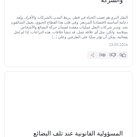
النقل البري هو عصب الحياة في قطر، يربط المدن بالشركات والأفراد، ويُعد
دعامة أساسية لاقتصادنا المزدهر. وفي قلب هذا القطاع الحيوي، يعمل السائقون
بجد، وتدير شركات النقل عمليات معقدة لضمان حركة البضائع والأشخاص
بسلاسة. ولكن، مثل أي علاقة عمل، قد تنشأ خلافات. هذه النزاعات، إذا لم تُحل
بفعالية، يمكن أن تؤثر سلبًا على الطرفين وعلى […]
23.05.2026
0
0
0
المسؤولية القانونية عند تلف البضائع