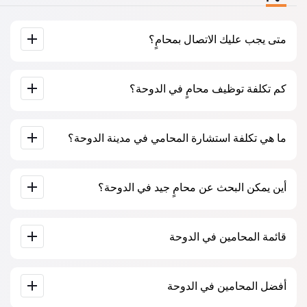
متى يجب عليك الاتصال بمحامٍ؟
عندما يجب عليك الاتصال بمحامٍ؟ يتخذ الناس قرار زيارة المحامي
كم تكلفة توظيف محامٍ في الدوحة؟
عندما يواجهون صعوبات كبيرة. غالبًا ما يُطلب المساعدة المهنية
للمحامي في الدوحة عندما تكون القضية قد ذهبت بالفعل إلى
المحكمة أو إلى مؤسسة وتبدأ الأمور في عدم السير كما يرغبون.
أو، والأسوأ من ذلك، عندما تكون القضية قد خسرت بالفعل. لذلك،
يتم تحديد أسعار خدمات المحامين حسب حجم العمل ومدى تعقيد
نوصي بعدم التأخير في الاتصال وحل المشكلة في “المهد”.
ما هي تكلفة استشارة المحامي في مدينة الدوحة؟
القضية. تبدأ خدمات المحامين بمتوسط ​​500 ريال قطري. اختيار
المرشحين على أساس التقييمات والآراء. كثير منهم لديهم أمثلة
على العمل المكتمل!
تبدأ استشارة المحامين في الدوحة من 500 ريال قطري وأكثر (قد
أين يمكن البحث عن محامٍ جيد في الدوحة؟
تختلف الأسعار حسب تعقيد المسألة وشكل الرد).
يمكن القيام بذلك على موقع البحث عن المحامين القطري Jur-
قائمة المحامين في الدوحة
qa.com مجانًا تمامًا. من المهم معرفة أن البحث السهل والتواصل
مع المتخصص متاحان مجانًا، ولكن الاستشارة والخدمات التي
يقدمها المتخصصون قد تكون مدفوعة.
قاعدة بيانات كاملة للمحامين في الدوحة على شكل قائمة، خصيصًا
أفضل المحامين في الدوحة
لكم. سيرة ذاتية كاملة للمحامين مع أرقام هواتفهم.