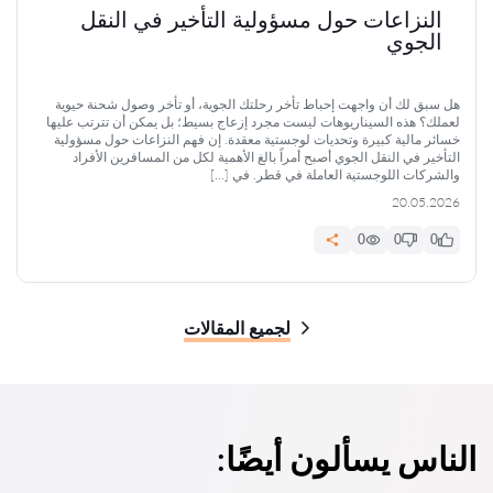
النزاعات حول مسؤولية التأخير في النقل
الجوي
هل سبق لك أن واجهت إحباط تأخر رحلتك الجوية، أو تأخر وصول شحنة حيوية
لعملك؟ هذه السيناريوهات ليست مجرد إزعاج بسيط؛ بل يمكن أن تترتب عليها
خسائر مالية كبيرة وتحديات لوجستية معقدة. إن فهم النزاعات حول مسؤولية
التأخير في النقل الجوي أصبح أمراً بالغ الأهمية لكل من المسافرين الأفراد
والشركات اللوجستية العاملة في قطر. في […]
20.05.2026
0
0
0
لجميع المقالات
الناس يسألون أيضًا: