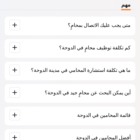
مهم
متى يجب عليك الاتصال بمحامٍ؟
عندما يجب عليك الاتصال بمحامٍ؟ يتخذ الناس قرار زيارة المحامي
كم تكلفة توظيف محامٍ في الدوحة؟
عندما يواجهون صعوبات كبيرة. غالبًا ما يُطلب المساعدة المهنية
للمحامي في الدوحة عندما تكون القضية قد ذهبت بالفعل إلى
المحكمة أو إلى مؤسسة وتبدأ الأمور في عدم السير كما يرغبون.
أو، والأسوأ من ذلك، عندما تكون القضية قد خسرت بالفعل. لذلك،
يتم تحديد أسعار خدمات المحامين حسب حجم العمل ومدى تعقيد
نوصي بعدم التأخير في الاتصال وحل المشكلة في “المهد”.
ما هي تكلفة استشارة المحامي في مدينة الدوحة؟
القضية. تبدأ خدمات المحامين بمتوسط ​​500 ريال قطري. اختيار
المرشحين على أساس التقييمات والآراء. كثير منهم لديهم أمثلة
على العمل المكتمل!
تبدأ استشارة المحامين في الدوحة من 500 ريال قطري وأكثر (قد
أين يمكن البحث عن محامٍ جيد في الدوحة؟
تختلف الأسعار حسب تعقيد المسألة وشكل الرد).
يمكن القيام بذلك على موقع البحث عن المحامين القطري Jur-
قائمة المحامين في الدوحة
qa.com مجانًا تمامًا. من المهم معرفة أن البحث السهل والتواصل
مع المتخصص متاحان مجانًا، ولكن الاستشارة والخدمات التي
يقدمها المتخصصون قد تكون مدفوعة.
قاعدة بيانات كاملة للمحامين في الدوحة على شكل قائمة، خصيصًا
أفضل المحامين في الدوحة
لكم. سيرة ذاتية كاملة للمحامين مع أرقام هواتفهم.