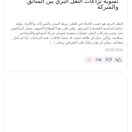
تسوية نزاعات النقل البري بين السائق
والشركة
النقل البري هو عصب الحياة في قطر، يربط المدن بالشركات والأفراد، ويُعد
دعامة أساسية لاقتصادنا المزدهر. وفي قلب هذا القطاع الحيوي، يعمل السائقون
بجد، وتدير شركات النقل عمليات معقدة لضمان حركة البضائع والأشخاص
بسلاسة. ولكن، مثل أي علاقة عمل، قد تنشأ خلافات. هذه النزاعات، إذا لم تُحل
بفعالية، يمكن أن تؤثر سلبًا على الطرفين وعلى […]
23.05.2026
0
0
0