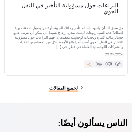
النزاعات حول مسؤولية التأخير في النقل
الجوي
هل سبق لك أن واجهت إحباط تأخر رحلتك الجوية، أو تأخر وصول شحنة حيوية
لعملك؟ هذه السيناريوهات ليست مجرد إزعاج بسيط؛ بل يمكن أن تترتب عليها
خسائر مالية كبيرة وتحديات لوجستية معقدة. إن فهم النزاعات حول مسؤولية
التأخير في النقل الجوي أصبح أمراً بالغ الأهمية لكل من المسافرين الأفراد
والشركات اللوجستية العاملة في قطر. في […]
20.05.2026
0
0
0
لجميع المقالات
الناس يسألون أيضًا: