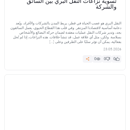
تسوية نزاعات النقل البري بين السائق
والشركة
النقل البري هو عصب الحياة في قطر، يربط المدن بالشركات والأفراد، ويُعد
دعامة أساسية لاقتصادنا المزدهر. وفي قلب هذا القطاع الحيوي، يعمل السائقون
بجد، وتدير شركات النقل عمليات معقدة لضمان حركة البضائع والأشخاص
بسلاسة. ولكن، مثل أي علاقة عمل، قد تنشأ خلافات. هذه النزاعات، إذا لم تُحل
بفعالية، يمكن أن تؤثر سلبًا على الطرفين وعلى […]
23.05.2026
0
0
0