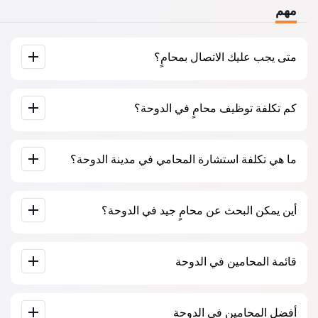
مهم
متى يجب عليك الاتصال بمحامٍ؟
عندما يجب عليك الاتصال بمحامٍ؟ يتخذ الناس قرار زيارة المحامي
كم تكلفة توظيف محامٍ في الدوحة؟
عندما يواجهون صعوبات كبيرة. غالبًا ما يُطلب المساعدة المهنية
للمحامي في الدوحة عندما تكون القضية قد ذهبت بالفعل إلى
المحكمة أو إلى مؤسسة وتبدأ الأمور في عدم السير كما يرغبون.
أو، والأسوأ من ذلك، عندما تكون القضية قد خسرت بالفعل. لذلك،
يتم تحديد أسعار خدمات المحامين حسب حجم العمل ومدى تعقيد
نوصي بعدم التأخير في الاتصال وحل المشكلة في “المهد”.
ما هي تكلفة استشارة المحامي في مدينة الدوحة؟
القضية. تبدأ خدمات المحامين بمتوسط ​​500 ريال قطري. اختيار
المرشحين على أساس التقييمات والآراء. كثير منهم لديهم أمثلة
على العمل المكتمل!
تبدأ استشارة المحامين في الدوحة من 500 ريال قطري وأكثر (قد
أين يمكن البحث عن محامٍ جيد في الدوحة؟
تختلف الأسعار حسب تعقيد المسألة وشكل الرد).
يمكن القيام بذلك على موقع البحث عن المحامين القطري Jur-
قائمة المحامين في الدوحة
qa.com مجانًا تمامًا. من المهم معرفة أن البحث السهل والتواصل
مع المتخصص متاحان مجانًا، ولكن الاستشارة والخدمات التي
يقدمها المتخصصون قد تكون مدفوعة.
قاعدة بيانات كاملة للمحامين في الدوحة على شكل قائمة، خصيصًا
أفضل المحامين في الدوحة
لكم. سيرة ذاتية كاملة للمحامين مع أرقام هواتفهم.