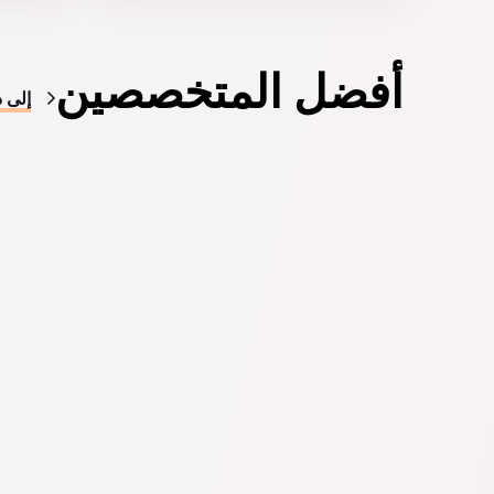
أفضل المتخصصين
إلى د