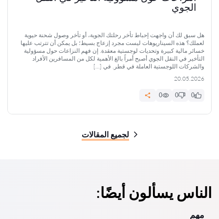
الجوي
هل سبق لك أن واجهت إحباط تأخر رحلتك الجوية، أو تأخر وصول شحنة حيوية
لعملك؟ هذه السيناريوهات ليست مجرد إزعاج بسيط؛ بل يمكن أن تترتب عليها
خسائر مالية كبيرة وتحديات لوجستية معقدة. إن فهم النزاعات حول مسؤولية
التأخير في النقل الجوي أصبح أمراً بالغ الأهمية لكل من المسافرين الأفراد
والشركات اللوجستية العاملة في قطر. في […]
20.05.2026
0
0
0
لجميع المقالات
الناس يسألون أيضًا:
مهم