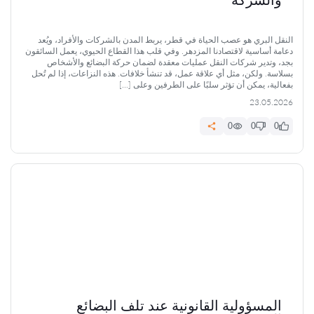
النقل البري هو عصب الحياة في قطر، يربط المدن بالشركات والأفراد، ويُعد
دعامة أساسية لاقتصادنا المزدهر. وفي قلب هذا القطاع الحيوي، يعمل السائقون
بجد، وتدير شركات النقل عمليات معقدة لضمان حركة البضائع والأشخاص
بسلاسة. ولكن، مثل أي علاقة عمل، قد تنشأ خلافات. هذه النزاعات، إذا لم تُحل
بفعالية، يمكن أن تؤثر سلبًا على الطرفين وعلى […]
23.05.2026
0
0
0
المسؤولية القانونية عند تلف البضائع