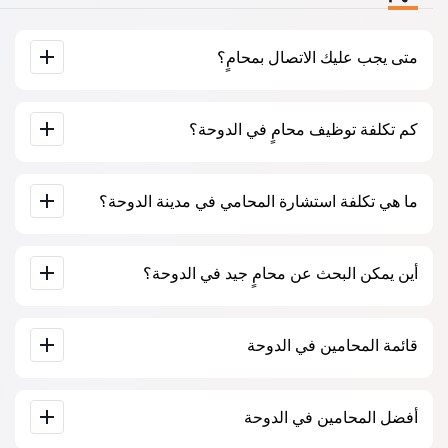
متى يجب عليك الاتصال بمحامٍ؟
عندما يجب عليك الاتصال بمحامٍ؟ يتخذ الناس قرار زيارة المحامي
كم تكلفة توظيف محامٍ في الدوحة؟
عندما يواجهون صعوبات كبيرة. غالبًا ما يُطلب المساعدة المهنية
للمحامي في الدوحة عندما تكون القضية قد ذهبت بالفعل إلى
المحكمة أو إلى مؤسسة وتبدأ الأمور في عدم السير كما يرغبون.
أو، والأسوأ من ذلك، عندما تكون القضية قد خسرت بالفعل. لذلك،
يتم تحديد أسعار خدمات المحامين حسب حجم العمل ومدى تعقيد
نوصي بعدم التأخير في الاتصال وحل المشكلة في “المهد”.
ما هي تكلفة استشارة المحامي في مدينة الدوحة؟
القضية. تبدأ خدمات المحامين بمتوسط ​​500 ريال قطري. اختيار
المرشحين على أساس التقييمات والآراء. كثير منهم لديهم أمثلة
على العمل المكتمل!
تبدأ استشارة المحامين في الدوحة من 500 ريال قطري وأكثر (قد
أين يمكن البحث عن محامٍ جيد في الدوحة؟
تختلف الأسعار حسب تعقيد المسألة وشكل الرد).
يمكن القيام بذلك على موقع البحث عن المحامين القطري Jur-
قائمة المحامين في الدوحة
qa.com مجانًا تمامًا. من المهم معرفة أن البحث السهل والتواصل
مع المتخصص متاحان مجانًا، ولكن الاستشارة والخدمات التي
يقدمها المتخصصون قد تكون مدفوعة.
قاعدة بيانات كاملة للمحامين في الدوحة على شكل قائمة، خصيصًا
أفضل المحامين في الدوحة
لكم. سيرة ذاتية كاملة للمحامين مع أرقام هواتفهم.