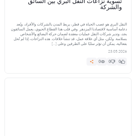
تسوية نزاعات النقل البري بين السائق
والشركة
النقل البري هو عصب الحياة في قطر، يربط المدن بالشركات والأفراد، ويُعد
دعامة أساسية لاقتصادنا المزدهر. وفي قلب هذا القطاع الحيوي، يعمل السائقون
بجد، وتدير شركات النقل عمليات معقدة لضمان حركة البضائع والأشخاص
بسلاسة. ولكن، مثل أي علاقة عمل، قد تنشأ خلافات. هذه النزاعات، إذا لم تُحل
بفعالية، يمكن أن تؤثر سلبًا على الطرفين وعلى […]
23.05.2026
0
0
0