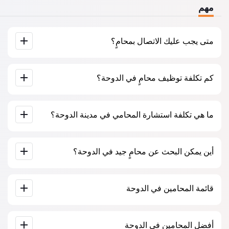
مهم
متى يجب عليك الاتصال بمحامٍ؟
عندما يجب عليك الاتصال بمحامٍ؟ يتخذ الناس قرار زيارة المحامي
كم تكلفة توظيف محامٍ في الدوحة؟
عندما يواجهون صعوبات كبيرة. غالبًا ما يُطلب المساعدة المهنية
للمحامي في الدوحة عندما تكون القضية قد ذهبت بالفعل إلى
المحكمة أو إلى مؤسسة وتبدأ الأمور في عدم السير كما يرغبون.
أو، والأسوأ من ذلك، عندما تكون القضية قد خسرت بالفعل. لذلك،
يتم تحديد أسعار خدمات المحامين حسب حجم العمل ومدى تعقيد
نوصي بعدم التأخير في الاتصال وحل المشكلة في “المهد”.
ما هي تكلفة استشارة المحامي في مدينة الدوحة؟
القضية. تبدأ خدمات المحامين بمتوسط ​​500 ريال قطري. اختيار
المرشحين على أساس التقييمات والآراء. كثير منهم لديهم أمثلة
على العمل المكتمل!
تبدأ استشارة المحامين في الدوحة من 500 ريال قطري وأكثر (قد
أين يمكن البحث عن محامٍ جيد في الدوحة؟
تختلف الأسعار حسب تعقيد المسألة وشكل الرد).
يمكن القيام بذلك على موقع البحث عن المحامين القطري Jur-
قائمة المحامين في الدوحة
qa.com مجانًا تمامًا. من المهم معرفة أن البحث السهل والتواصل
مع المتخصص متاحان مجانًا، ولكن الاستشارة والخدمات التي
يقدمها المتخصصون قد تكون مدفوعة.
قاعدة بيانات كاملة للمحامين في الدوحة على شكل قائمة، خصيصًا
أفضل المحامين في الدوحة
لكم. سيرة ذاتية كاملة للمحامين مع أرقام هواتفهم.