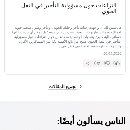
النزاعات حول مسؤولية التأخير في النقل
الجوي
هل سبق لك أن واجهت إحباط تأخر رحلتك الجوية، أو تأخر وصول شحنة حيوية
لعملك؟ هذه السيناريوهات ليست مجرد إزعاج بسيط؛ بل يمكن أن تترتب عليها
خسائر مالية كبيرة وتحديات لوجستية معقدة. إن فهم النزاعات حول مسؤولية
التأخير في النقل الجوي أصبح أمراً بالغ الأهمية لكل من المسافرين الأفراد
والشركات اللوجستية العاملة في قطر. في […]
20.05.2026
0
0
0
لجميع المقالات
الناس يسألون أيضًا: