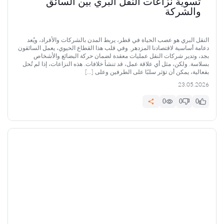
تسوية نزاعات النقل البري بين السائق
والشركة
النقل البري هو عصب الحياة في قطر، يربط المدن بالشركات والأفراد، ويُعد
دعامة أساسية لاقتصادنا المزدهر. وفي قلب هذا القطاع الحيوي، يعمل السائقون
بجد، وتدير شركات النقل عمليات معقدة لضمان حركة البضائع والأشخاص
بسلاسة. ولكن، مثل أي علاقة عمل، قد تنشأ خلافات. هذه النزاعات، إذا لم تُحل
بفعالية، يمكن أن تؤثر سلبًا على الطرفين وعلى […]
23.05.2026
0
0
0