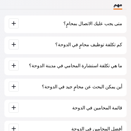
مهم
متى يجب عليك الاتصال بمحامٍ؟
عندما يجب عليك الاتصال بمحامٍ؟ يتخذ الناس قرار زيارة المحامي
كم تكلفة توظيف محامٍ في الدوحة؟
عندما يواجهون صعوبات كبيرة. غالبًا ما يُطلب المساعدة المهنية
للمحامي في الدوحة عندما تكون القضية قد ذهبت بالفعل إلى
المحكمة أو إلى مؤسسة وتبدأ الأمور في عدم السير كما يرغبون.
أو، والأسوأ من ذلك، عندما تكون القضية قد خسرت بالفعل. لذلك،
يتم تحديد أسعار خدمات المحامين حسب حجم العمل ومدى تعقيد
نوصي بعدم التأخير في الاتصال وحل المشكلة في “المهد”.
ما هي تكلفة استشارة المحامي في مدينة الدوحة؟
القضية. تبدأ خدمات المحامين بمتوسط ​​500 ريال قطري. اختيار
المرشحين على أساس التقييمات والآراء. كثير منهم لديهم أمثلة
على العمل المكتمل!
تبدأ استشارة المحامين في الدوحة من 500 ريال قطري وأكثر (قد
أين يمكن البحث عن محامٍ جيد في الدوحة؟
تختلف الأسعار حسب تعقيد المسألة وشكل الرد).
يمكن القيام بذلك على موقع البحث عن المحامين القطري Jur-
قائمة المحامين في الدوحة
qa.com مجانًا تمامًا. من المهم معرفة أن البحث السهل والتواصل
مع المتخصص متاحان مجانًا، ولكن الاستشارة والخدمات التي
يقدمها المتخصصون قد تكون مدفوعة.
قاعدة بيانات كاملة للمحامين في الدوحة على شكل قائمة، خصيصًا
أفضل المحامين في الدوحة
لكم. سيرة ذاتية كاملة للمحامين مع أرقام هواتفهم.