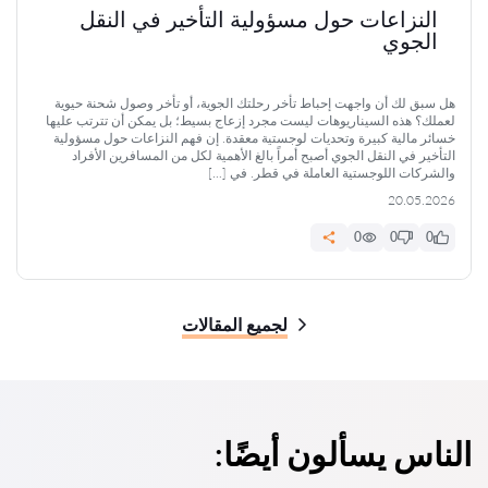
النزاعات حول مسؤولية التأخير في النقل
الجوي
هل سبق لك أن واجهت إحباط تأخر رحلتك الجوية، أو تأخر وصول شحنة حيوية
لعملك؟ هذه السيناريوهات ليست مجرد إزعاج بسيط؛ بل يمكن أن تترتب عليها
خسائر مالية كبيرة وتحديات لوجستية معقدة. إن فهم النزاعات حول مسؤولية
التأخير في النقل الجوي أصبح أمراً بالغ الأهمية لكل من المسافرين الأفراد
والشركات اللوجستية العاملة في قطر. في […]
20.05.2026
0
0
0
لجميع المقالات
الناس يسألون أيضًا: