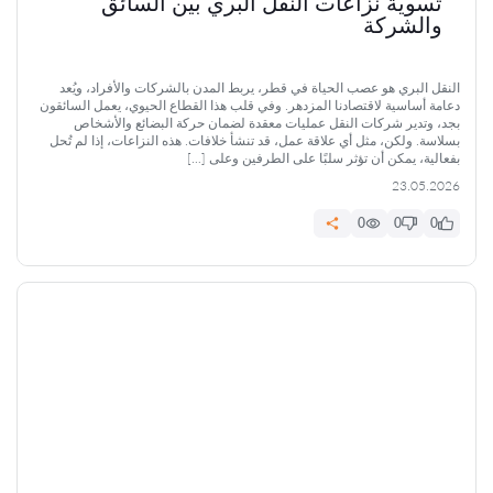
تسوية نزاعات النقل البري بين السائق
والشركة
النقل البري هو عصب الحياة في قطر، يربط المدن بالشركات والأفراد، ويُعد
دعامة أساسية لاقتصادنا المزدهر. وفي قلب هذا القطاع الحيوي، يعمل السائقون
بجد، وتدير شركات النقل عمليات معقدة لضمان حركة البضائع والأشخاص
بسلاسة. ولكن، مثل أي علاقة عمل، قد تنشأ خلافات. هذه النزاعات، إذا لم تُحل
بفعالية، يمكن أن تؤثر سلبًا على الطرفين وعلى […]
23.05.2026
0
0
0