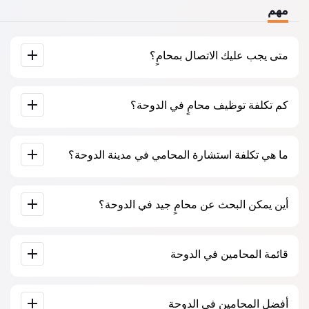
مهم
متى يجب عليك الاتصال بمحامٍ؟
عندما يجب عليك الاتصال بمحامٍ؟ يتخذ الناس قرار زيارة المحامي
كم تكلفة توظيف محامٍ في الدوحة؟
عندما يواجهون صعوبات كبيرة. غالبًا ما يُطلب المساعدة المهنية
للمحامي في الدوحة عندما تكون القضية قد ذهبت بالفعل إلى
المحكمة أو إلى مؤسسة وتبدأ الأمور في عدم السير كما يرغبون.
أو، والأسوأ من ذلك، عندما تكون القضية قد خسرت بالفعل. لذلك،
يتم تحديد أسعار خدمات المحامين حسب حجم العمل ومدى تعقيد
نوصي بعدم التأخير في الاتصال وحل المشكلة في “المهد”.
ما هي تكلفة استشارة المحامي في مدينة الدوحة؟
القضية. تبدأ خدمات المحامين بمتوسط ​​500 ريال قطري. اختيار
المرشحين على أساس التقييمات والآراء. كثير منهم لديهم أمثلة
على العمل المكتمل!
تبدأ استشارة المحامين في الدوحة من 500 ريال قطري وأكثر (قد
أين يمكن البحث عن محامٍ جيد في الدوحة؟
تختلف الأسعار حسب تعقيد المسألة وشكل الرد).
يمكن القيام بذلك على موقع البحث عن المحامين القطري Jur-
قائمة المحامين في الدوحة
qa.com مجانًا تمامًا. من المهم معرفة أن البحث السهل والتواصل
مع المتخصص متاحان مجانًا، ولكن الاستشارة والخدمات التي
يقدمها المتخصصون قد تكون مدفوعة.
قاعدة بيانات كاملة للمحامين في الدوحة على شكل قائمة، خصيصًا
أفضل المحامين في الدوحة
لكم. سيرة ذاتية كاملة للمحامين مع أرقام هواتفهم.