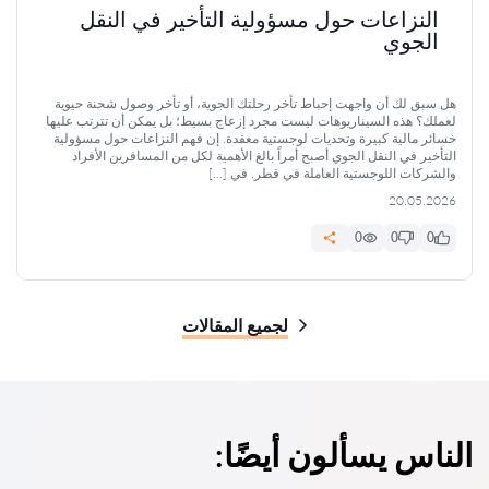
النزاعات حول مسؤولية التأخير في النقل
الجوي
هل سبق لك أن واجهت إحباط تأخر رحلتك الجوية، أو تأخر وصول شحنة حيوية
لعملك؟ هذه السيناريوهات ليست مجرد إزعاج بسيط؛ بل يمكن أن تترتب عليها
خسائر مالية كبيرة وتحديات لوجستية معقدة. إن فهم النزاعات حول مسؤولية
التأخير في النقل الجوي أصبح أمراً بالغ الأهمية لكل من المسافرين الأفراد
والشركات اللوجستية العاملة في قطر. في […]
20.05.2026
0
0
0
لجميع المقالات
الناس يسألون أيضًا: