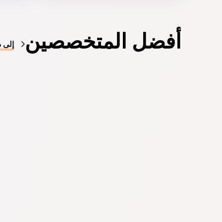
أفضل المتخصصين
إلى د