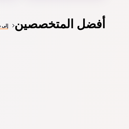
أفضل المتخصصين
إلى د