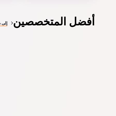
أفضل المتخصصين
إلى د