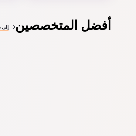
أفضل المتخصصين
إلى د