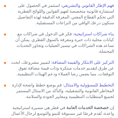
فهم الإطار القانوني والتشريعي:
استثمر في الحصول على
استشارة قانونية متخصصة لفهم القوانين واللوائح القطرية
التي تحكم القطاع المعني. المعرفة الدقيقة لهذه التفاصيل
ستكون درعك الواقي من النزاعات المستقبلية.
بناء شراكات استراتيجية:
فكر في الدخول في شراكات مع
كيانات محلية ذات خبرة ومعرفة بالسوق القطري. يمكن أن
تساعد هذه الشراكات في تيسير العمليات وتجاوز التحديات
المحتملة.
التركيز على الابتكار والقيمة المضافة:
لتمييز مشروعك، ابحث
عن طرق لتقديم خدمات مبتكرة وذات قيمة مضافة تفوق
التوقعات، مما يضمن رضا العملاء ودعم الهيئات التنظيمية.
التخطيط للمسؤولية والامتثال:
قم بوضع خطط واضحة لإدارة
المخاطر القانونية والتشغيلية، والتأكد من الامتثال المستمر
لجميع المتطلبات التنظيمية ومعايير الجودة والسلامة.
إن
خصخصة الخدمات العامة
في قطر هي مسيرة استراتيجية
واعدة، تُقدم فرصًا غير مسبوقة للنمو والتوسع لرجال الأعمال