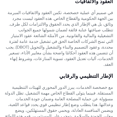
العقود والاتفاقيات
في صميم أي عملية خصخصة، تكمن العقود والاتفاقيات المبرمة
بين الجهة الحكومية والقطاع الخاص. هذه العقود ليست مجرد
وثائق، بل هي الإطار الذي يحدد الحقوق والالتزامات لكل طرف.
تتطلب صياغتها عناية فائقة لضمان شمولها جميع الجوانب
التشغيلية والمالية والقانونية. من الأمثلة الشائعة عقود الامتياز
التي تمنح الشركات الخاصة الحق في تشغيل خدمة عامة لفترة
محددة، وعقود التصميم والبناء والتشغيل والتحويل (DBOT). يجب
أن تتضمن هذه العقود أحكامًا واضحة بشأن معايير الأداء، تسعير
الخدمات، آليات تعديل العقود، تسوية المنازعات، وشروط إنهاء
العقد.
الإطار التنظيمي والرقابي
مع خصخصة الخدمات، يبرز الدور المحوري للهيئات التنظيمية
المستقلة. فبينما يتولى القطاع الخاص مهمة التشغيل، تظل الدولة
مسؤولة عن حماية المصلحة العامة وضمان جودة الخدمات
وعدالتها. هذا يتطلب وضع إطار تنظيمي قوي يحدد قواعد اللعبة،
ويضمن المنافسة العادلة، ويحمي حقوق المستهلكين، ويضع
معايير الجودة والسلامة. يتوجب على المستثمرين فهم هذه اللوائح