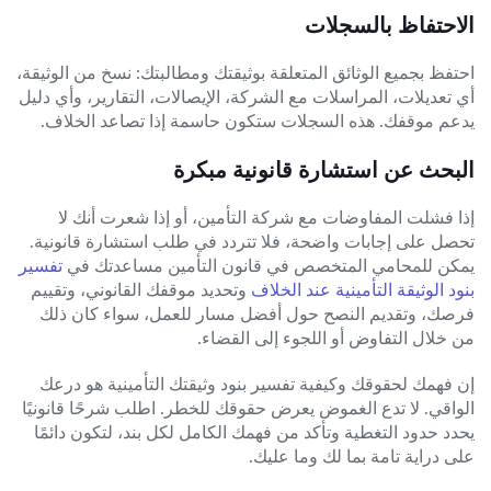
الاحتفاظ بالسجلات
احتفظ بجميع الوثائق المتعلقة بوثيقتك ومطالبتك: نسخ من الوثيقة،
أي تعديلات، المراسلات مع الشركة، الإيصالات، التقارير، وأي دليل
يدعم موقفك. هذه السجلات ستكون حاسمة إذا تصاعد الخلاف.
البحث عن استشارة قانونية مبكرة
إذا فشلت المفاوضات مع شركة التأمين، أو إذا شعرت أنك لا
تحصل على إجابات واضحة، فلا تتردد في طلب استشارة قانونية.
يمكن للمحامي المتخصص في قانون التأمين مساعدتك في
تفسير
بنود الوثيقة التأمينية عند الخلاف
وتحديد موقفك القانوني، وتقييم
فرصك، وتقديم النصح حول أفضل مسار للعمل، سواء كان ذلك
من خلال التفاوض أو اللجوء إلى القضاء.
إن فهمك لحقوقك وكيفية تفسير بنود وثيقتك التأمينية هو درعك
الواقي. لا تدع الغموض يعرض حقوقك للخطر. اطلب شرحًا قانونيًا
يحدد حدود التغطية وتأكد من فهمك الكامل لكل بند، لتكون دائمًا
على دراية تامة بما لك وما عليك.