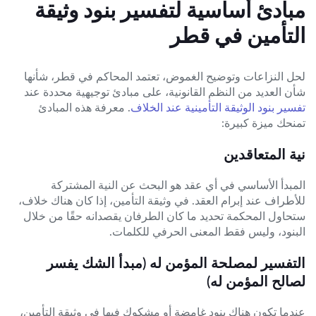
مبادئ أساسية لتفسير بنود وثيقة
التأمين في قطر
لحل النزاعات وتوضيح الغموض، تعتمد المحاكم في قطر، شأنها
شأن العديد من النظم القانونية، على مبادئ توجيهية محددة عند
تفسير بنود الوثيقة التأمينية عند الخلاف
. معرفة هذه المبادئ
تمنحك ميزة كبيرة:
نية المتعاقدين
المبدأ الأساسي في أي عقد هو البحث عن النية المشتركة
للأطراف عند إبرام العقد. في وثيقة التأمين، إذا كان هناك خلاف،
ستحاول المحكمة تحديد ما كان الطرفان يقصدانه حقًا من خلال
البنود، وليس فقط المعنى الحرفي للكلمات.
التفسير لمصلحة المؤمن له (مبدأ الشك يفسر
لصالح المؤمن له)
عندما تكون هناك بنود غامضة أو مشكوك فيها في وثيقة التأمين،