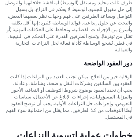
طرف ثالث محايد ومستقل (الوسيط) لمناقشة خلافاتهما والتوصل
إلى حل مقبول للجميع. الوسيط لا يحكم في النزاع، بل يسهل
التواصل ويساعد الطرفين على فهم وجهات نظر بعضهما البعض،
والبحث عن حلول إبداعية. فوائد الوساطة كثيرة: إنها أقل تكلفة
وأسرع من الإجراءات القضائية، وتحافظ على العلاقات المهنية (أو
تقلل من توترها)، وتمنح الطرفين القدرة على التحكم في النتيجة.
في قطر، تُشجع الوساطة كأداة فعالة لحل النزاعات التجارية
والعمالية.
دور العقود الواضحة
الوقاية خير من العلاج. يمكن تجنب العديد من النزاعات إذا كانت
العقود بين السائقين وشركات النقل واضحة، وشاملة، وعادلة.
يجب أن تحدد العقود بوضوح شروط التوظيف أو التعاقد، الأجور
والمزايا، المسؤوليات، إجراءات الإبلاغ عن الأعطال، سياسات
التعويض، وإجراءات حل النزاعات الأولية. يجب أن توضح العقود
أيضًا التوقعات من كلا الطرفين، مما يقلل من احتمالية سوء الفهم
في المستقبل.
خطوات عملية لتسوية النزاعات