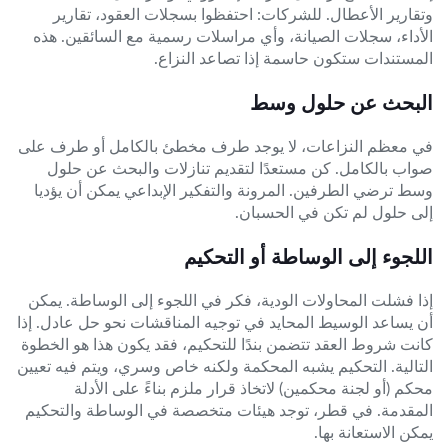
وتقارير الأعطال. للشركات: احتفظوا بسجلات العقود، تقارير
الأداء، سجلات الصيانة، وأي مراسلات رسمية مع السائقين. هذه
المستندات ستكون حاسمة إذا تصاعد النزاع.
البحث عن حلول وسط
في معظم النزاعات، لا يوجد طرف مخطئ بالكامل أو طرف على
صواب بالكامل. كن مستعدًا لتقديم تنازلات والبحث عن حلول
وسط ترضي الطرفين. المرونة والتفكير الإبداعي يمكن أن يؤديا
إلى حلول لم تكن في الحسبان.
اللجوء إلى الوساطة أو التحكيم
إذا فشلت المحاولات الودية، فكر في اللجوء إلى الوساطة. يمكن
أن يساعد الوسيط المحايد في توجيه المناقشات نحو حل عادل. إذا
كانت شروط العقد تتضمن بندًا للتحكيم، فقد يكون هذا هو الخطوة
التالية. التحكيم يشبه المحكمة ولكنه خاص وسري، ويتم فيه تعيين
محكم (أو لجنة محكمين) لاتخاذ قرار ملزم بناءً على الأدلة
المقدمة. في قطر، توجد هيئات متخصصة في الوساطة والتحكيم
يمكن الاستعانة بها.