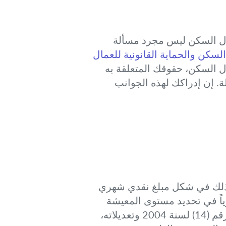
دل السكن ليس مجرد مسألة
لسكن والحماية القانونية للعمال
 السكن، حقوقك المتعلقة به
 إن إدراكك لهذه الجوانب
ن ذلك في شكل مبلغ نقدي شهري
ياً في تحديد مستوى المعيشة
للعامل، خاصة في ظل تكاليف الإيجار في الدولة. القانون القطري، وتحديداً قانون العمل رقم (14) لسنة 2004 وتعديلاته،