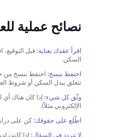
نصائح عملية للع
اقرأ عقدك بعناية:
قبل التوقيع، ا
السكن.
احتفظ بنسخ:
احتفظ بنسخ من جم
تتعلق ببدل السكن أو شروط الع
وثّق كل شيء:
إذا كان هناك أي 
الإلكتروني مثلاً).
اطّلع على حقوقك:
كن على دراية
لا تتردد في السؤال:
إذا كانت لد