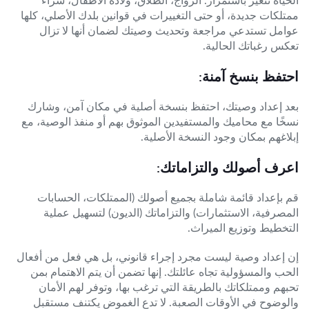
ممتلكات جديدة، أو حتى التغييرات في قوانين بلدك الأصلي، كلها
عوامل تستدعي مراجعة وتحديث وصيتك لضمان أنها لا تزال
تعكس رغباتك الحالية.
احتفظ بنسخ آمنة:
بعد إعداد وصيتك، احتفظ بنسخة أصلية في مكان آمن، وشارك
نسخًا مع محاميك والمستفيدين الموثوق بهم أو منفذ الوصية، مع
إبلاغهم بمكان وجود النسخة الأصلية.
اعرف أصولك والتزاماتك:
قم بإعداد قائمة شاملة بجميع أصولك (الممتلكات، الحسابات
المصرفية، الاستثمارات) والتزاماتك (الديون) لتسهيل عملية
التخطيط وتوزيع الميراث.
إن إعداد وصية ليست مجرد إجراء قانوني، بل هي فعل من أفعال
الحب والمسؤولية تجاه عائلتك. إنها تضمن أن يتم الاهتمام بمن
تحبهم وممتلكاتك بالطريقة التي ترغب بها، وتوفر لهم الأمان
والوضوح في الأوقات الصعبة. لا تدع الغموض يكتنف مستقبل