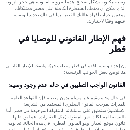
وصية مكتوبة بشكل صحيح. هذه المرونة القانونية هي حجر الزاوية
الذي يمكن أن يمنحك السيطرة الكاملة على مصير ممتلكاتك
ويضمن حماية أفراد عائلتك القصر، بما في ذلك تحديد الوصاية
عليهم وفقًا لاختيارك.
فهم الإطار القانوني للوصايا في
قطر
إن إعداد وصية نافذة في قطر يتطلب فهمًا واضحًا للإطار القانوني.
هنا نوضح بعض الجوانب الرئيسية:
القانون الواجب التطبيق في حالة عدم وجود وصية:
في حال وفاة مقيم غير مسلم بدون وصية، فإن القواعد العامة
للميراث بموجب القانون القطري (المستمد من الشريعة
الإسلامية) ستطبق على ممتلكاته المنقولة الموجودة في قطر. أما
بالنسبة للممتلكات غير المنقولة (مثل العقارات)، فيطبق عليها
قانون موقع العقار، وهو القانون القطري في هذه الحالة. قد يؤدي
هذا إلى توزيع الأصول بطرق لا تتوافق مع توقعاتك أو قوانين بلدك