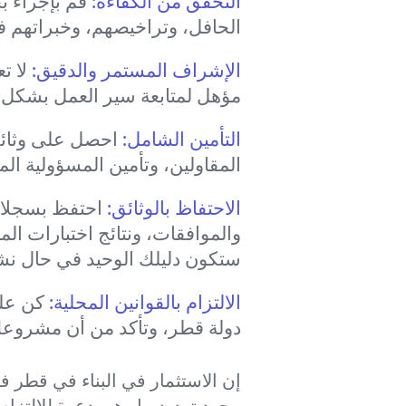
التحقق من الكفاءة:
قم بإجراء ب
الحافل، وتراخيصهم، وخبراتهم في 
الإشراف المستمر والدقيق:
لا ت
مؤهل لمتابعة سير العمل بشكل د
التأمين الشامل:
احصل على وثائق 
المقاولين، وتأمين المسؤولية الم
الاحتفاظ بالوثائق:
احتفظ بسجلات 
والموافقات، ونتائج اختبارات ال
ستكون دليلك الوحيد في حال نشو
الالتزام بالقوانين المحلية:
كن على 
دولة قطر، وتأكد من أن مشروعك يلت
إن الاستثمار في البناء في قطر ف
مجرد تهديد، بل هي دعوة للالتزا