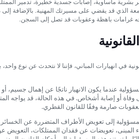
ر بشرية مأساوية، إصابات جسدية خطيرة، تدمير الممتلك
سمعة الذي قد يقضي على مسيرتك المهنية. بالإضافة إلى 
اجه غرامات باهظة وعقوبات قد تصل إلى السجن.
لقانونية
نية في انهيارات المباني، فإننا لا نتحدث عن نوع واحد،
ؤولية عندما يكون الانهيار ناتجًا عن إهمال جسيم، أو 
ى وفاة أو إصابة أشخاص. في هذه الحالة، قد يواجه المت
عقوبات صارمة وفقًا للقانون القطري.
سؤولية إلى تعويض الأطراف المتضررة عن الخسائر ال
اء المبنى، تعويضات عن فقدان الممتلكات، التعويض ع
ًا ما تستند هذه المسؤولية إلى أحكام القانون المدني 