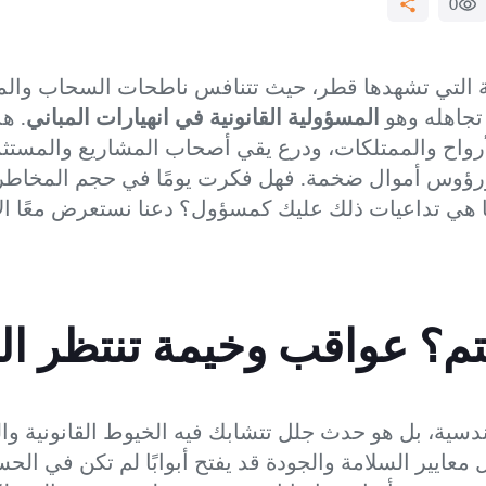
0
لة التي تشهدها قطر، حيث تتنافس ناطحات السحاب وال
 تجاهله وهو
المسؤولية القانونية في انهيارات المباني
. ه
رواح والممتلكات، ودرع يقي أصحاب المشاريع والمستث
وس أموال ضخمة. فهل فكرت يومًا في حجم المخاطر التي
هي تداعيات ذلك عليك كمسؤول؟ دعنا نستعرض معًا الأبع
هتم؟ عواقب وخيمة تنتظر ا
دسية، بل هو حدث جلل تتشابك فيه الخيوط القانونية والجن
معايير السلامة والجودة قد يفتح أبوابًا لم تكن في الح