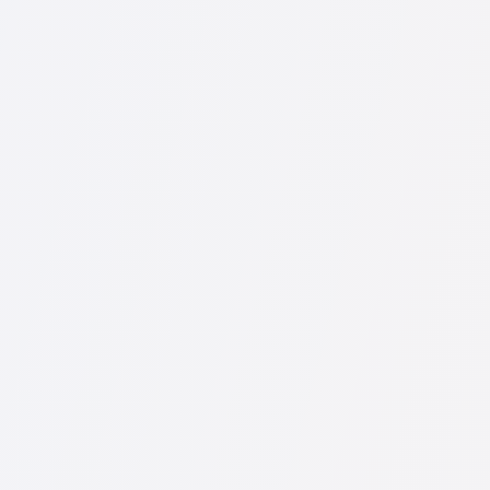
ت
م
ا
ت
ا