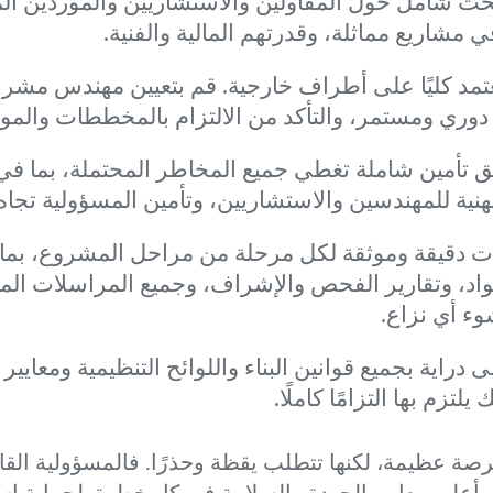
حث شامل حول المقاولين والاستشاريين والموردين ا
مشاريع مماثلة، وقدرتهم المالية والفنية.
عتمد كليًا على أطراف خارجية. قم بتعيين مهندس م
وري ومستمر، والتأكد من الالتزام بالمخططات والموا
تأمين شاملة تغطي جميع المخاطر المحتملة، بما في 
هنية للمهندسين والاستشاريين، وتأمين المسؤولية تجاه 
دقيقة وموثقة لكل مرحلة من مراحل المشروع، بما ف
مواد، وتقارير الفحص والإشراف، وجميع المراسلات المت
ء أي نزاع.
دراية بجميع قوانين البناء واللوائح التنظيمية ومعايير
زم بها التزامًا كاملًا.
رصة عظيمة، لكنها تتطلب يقظة وحذرًا. فالمسؤولية القا
م بأعلى معايير الجودة والسلامة في كل خطوة. لحماية