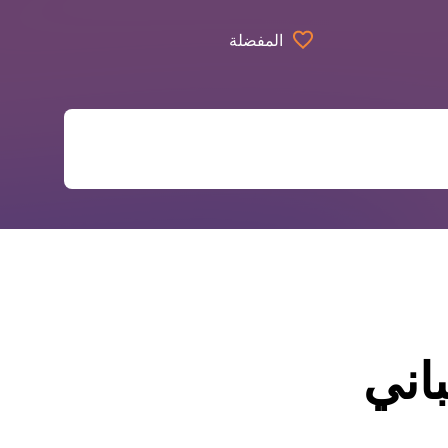
المفضلة
باني