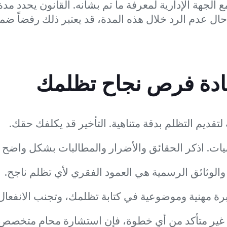
ع الجهة الإدارية لمعرفة ما تم بشأنه. القانون يحدد مدة 
ادة 60 يوماً). في حال عدم الرد خلال هذه المدة، قد يعتبر ذلك رفضا
يادة فرص نجاح تظلمك
ة لتقديم التظلم بدقة متناهية. التأخير قد يكلفك حقك.
ات. اذكر الحقائق والأضرار والمطالبات بشكل واضح 
الوثائق الرسمية هي العمود الفقري لأي تظلم ناجح.
ة مهنية وموضوعية في كتابة تظلمك، وتجنب الانفعال 
غير متأكد من أي خطوة، فإن استشارة محامٍ متخصص ف