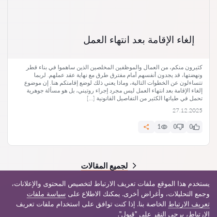
إلغاء الإقامة بعد انتهاء العمل
كثيرون منكم، من العمال والموظفين المخلصين الذين ساهموا في بناء قطر
ونهضتها، قد يجدون أنفسهم أمام مفترق طرق مع نهاية عقد عملهم. لربما
تتساءلون عن الخطوات التالية، وماذا يعني ذلك لوضع إقامتكم هنا. إن موضوع
إلغاء الإقامة بعد انتهاء العمل ليس مجرد إجراء روتيني، بل هو مسألة جوهرية
تحمل في طياتها الكثير من التفاصيل القانونية […]
27.12.2025
1
0
0
لجميع المقالات
يستخدم هذا الموقع ملفات تعريف الارتباط لتخصيص المحتوى والإعلانات،
وجمع التحليلات، وأغراض أخرى. يمكنك الاطلاع على
سياسة ملفات
تعريف الارتباط
الخاصة بنا. إذا كنت توافق على استخدام ملفات تعريف
© 2026 Jur-qa.com
الارتباط، يرجى النقر على "قبول".