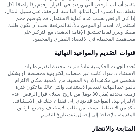
بتفنيد أسباب الرفض التي وردت في القرار، وقدم ردًا واضحًا لكل
نقطة، مع الإشارة إلى الوثائق الداعمة المرفقة. على سبيل المثال،
إذا كان الرفض بسبب عدم كفاية الاستثمار، قم بتوضيح حجم
استثمارك الجديد أو الموضح بالأدلة المرفقة. يجب أن يكون طلبك
مقنعًا ويبرز لماذا تستحق الإقامة الذهبية، مع التركيز على
مساهمتك المحتملة في الاقتصاد القطري والمجتمع.
قنوات التقديم والمواعيد النهائية
تُحدد الجهات الحكومية عادةً قنوات محددة لتقديم طلبات
الاستئناف، سواء كانت عبر منصات إلكترونية مخصصة، أو بشكل
شخصي في مكاتب الإدارة المعنية. من الأهمية بمكان الالتزام
بالمواعيد النهائية لتقديم الاستئناف، والتي غالبًا ما تكون فترة
زمنية محددة (مثل 30 يومًا) من تاريخ استلام قرار الرفض. عدم
الالتزام بهذه المواعيد قد يؤدي إلى فقدان حقك في الاستئناف.
تأكد من الاحتفاظ بنسخة من طلب الاستئناف وجميع الوثائق
المقدمة، بالإضافة إلى إيصال يثبت تاريخ التقديم.
المتابعة والانتظار