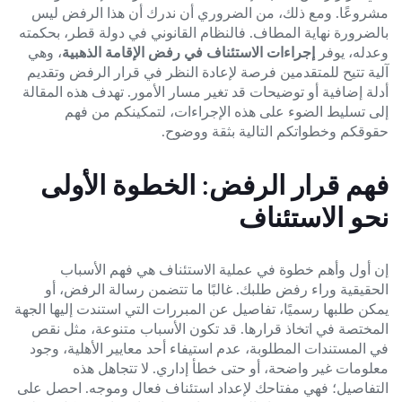
مشروعًا. ومع ذلك، من الضروري أن ندرك أن هذا الرفض ليس
بالضرورة نهاية المطاف. فالنظام القانوني في دولة قطر، بحكمته
وعدله، يوفر
إجراءات الاستئناف في رفض الإقامة الذهبية
، وهي
آلية تتيح للمتقدمين فرصة لإعادة النظر في قرار الرفض وتقديم
أدلة إضافية أو توضيحات قد تغير مسار الأمور. تهدف هذه المقالة
إلى تسليط الضوء على هذه الإجراءات، لتمكينكم من فهم
حقوقكم وخطواتكم التالية بثقة ووضوح.
فهم قرار الرفض: الخطوة الأولى
نحو الاستئناف
إن أول وأهم خطوة في عملية الاستئناف هي فهم الأسباب
الحقيقية وراء رفض طلبك. غالبًا ما تتضمن رسالة الرفض، أو
يمكن طلبها رسميًا، تفاصيل عن المبررات التي استندت إليها الجهة
المختصة في اتخاذ قرارها. قد تكون الأسباب متنوعة، مثل نقص
في المستندات المطلوبة، عدم استيفاء أحد معايير الأهلية، وجود
معلومات غير واضحة، أو حتى خطأ إداري. لا تتجاهل هذه
التفاصيل؛ فهي مفتاحك لإعداد استئناف فعال وموجه. احصل على