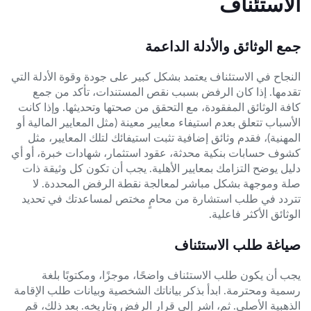
الاستئناف
جمع الوثائق والأدلة الداعمة
النجاح في الاستئناف يعتمد بشكل كبير على جودة وقوة الأدلة التي
تقدمها. إذا كان الرفض بسبب نقص المستندات، تأكد من جمع
كافة الوثائق المفقودة، مع التحقق من صحتها وتحديثها. وإذا كانت
الأسباب تتعلق بعدم استيفاء معايير معينة (مثل المعايير المالية أو
المهنية)، فقدم وثائق إضافية تثبت استيفائك لتلك المعايير، مثل
كشوف حسابات بنكية محدثة، عقود استثمار، شهادات خبرة، أو أي
دليل يوضح التزامك بمعايير الأهلية. يجب أن تكون كل وثيقة ذات
صلة وموجهة بشكل مباشر لمعالجة نقطة الرفض المحددة. لا
تتردد في طلب استشارة من محامٍ مختص لمساعدتك في تحديد
الوثائق الأكثر فاعلية.
صياغة طلب الاستئناف
يجب أن يكون طلب الاستئناف واضحًا، موجزًا، ومكتوبًا بلغة
رسمية ومحترمة. ابدأ بذكر بياناتك الشخصية وبيانات طلب الإقامة
الذهبية الأصلي. ثم، اشر إلى قرار الرفض وتاريخه. بعد ذلك، قم