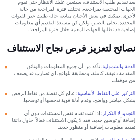
بعد تقديم طلب الاستئناف، سيتعين عليك الانتظار حتى تقوم
الجهات المختصة بمراجعته. تختلف فترة المراجعة من حالة
لأخرى. يمكنك في بعض الأحيان متابعة حالة طلبك عبر القنوات
المحددة. تحلى بالصبر، ولكن كن مستعدًا لتقديم أي معلومات
إضافية قد تطلبها الجهات المعنية خلال فترة المراجعة.
نصائح لتعزيز فرص نجاح الاستئناف
الدقة والشمولية:
تأكد من أن جميع المعلومات والوثائق
المقدمة دقيقة، كاملة، ومطابقة للواقع. أي تضارب قد يضعف
من موقفك.
التركيز على النقاط الأساسية:
عالج كل نقطة من نقاط الرفض
بشكل مباشر وواضح، وقدم أدلة قوية تدحضها أو توضحها.
التجديد لا التكرار:
إذا كنت تقدم نفس المستندات دون أي
إضافة أو توضيح جديد، فقد لا يكون الاستئناف فعالاً. حاول دائمًا
تقديم معلومات إضافية أو منظور جديد.
الاستعانة بالخبراء:
لا تتردد في طلب المشورة القانونية من