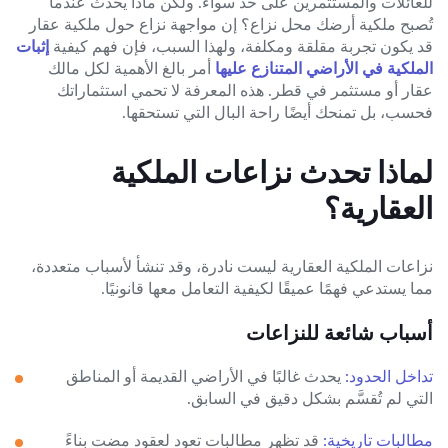
للعائلات والمستثمرين على حد سواء. ولكن ماذا يحدث عندما
تُصبح ملكية أرضك محل نزاع؟ إن مواجهة نزاع حول ملكية عقار
قد يكون تجربة مقلقة ومكلفة، ولهذا السبب، فإن فهم كيفية
إثبات
الملكية في الأراضي المتنازع عليها
أمر بالغ الأهمية لكل مالك
عقار أو مستثمر في قطر. هذه المعرفة لا تحمي استثماراتك
فحسب، بل تمنحك أيضًا راحة البال التي تستحقها.
لماذا تحدث نزاعات الملكية
العقارية؟
نزاعات الملكية العقارية ليست نادرة، وقد تنشأ لأسباب متعددة،
مما يستدعي فهمًا عميقًا لكيفية التعامل معها قانونيًا.
أسباب شائعة للنزاعات
تداخل الحدود:
يحدث غالبًا في الأراضي القديمة أو المناطق
التي لم تُقسَّم بشكل دقيق في السابق.
مطالبات تاريخية:
قد تظهر مطالبات تعود لعقود مضت بناءً